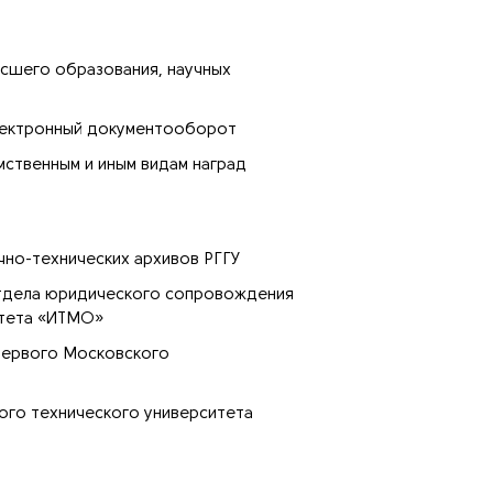
ысшего образования, научных
электронный документооборот
мственным и иным видам наград
чно-технических архивов РГГУ
 отдела юридического сопровождения
итета «ИТМО»
 Первого Московского
ного технического университета