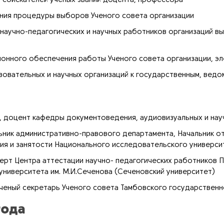
соискателей ученых званий доцента, профессора
ния процедуры выборов Ученого совета организации
аучно-педагогических и научных работников организаций в
онного обеспечения работы Ученого совета организации, 
овательных и научных организаций к государственным, ведо
, доцент кафедры документоведения, аудиовизуальных и нау
льник административно-правового департамента, Начальник
ия и занятости Национального исследовательского универс
перт Центра аттестации научно- педагогических работников
университета им. М.И.Сеченова (Сеченовский университет)
ученый секретарь Ученого совета Тамбовского государствен
года