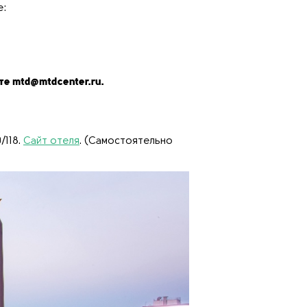
е:
те mtd@mtdcenter.ru.
/118.
Сайт отеля
. (Самостоятельно