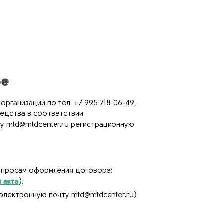
ре
ганизации по тел. +7 995 718-06-49,
редства в соответствии
ту mtd@mtdcenter.ru регистрационную
вопросам оформления договора;
 акта
);
 электронную почту mtd@mtdcenter.ru)