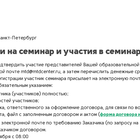
Санкт-Петербург
и на семинар и участия в семина
твердить участие представителей Вашей образовательной ор
ной почте mtd@mtdcenter.ru, а затем перечислить денежные с
гистрации участник семинара присылает на электронную поч
бязательным указанием:
тника (участников) полностью;
остей участников;
ка, ответственного за оформление договора, для связи по 
та, файл с заполненным договором и актом (
форма договора и
 электронной почте по требованию Заказчика (по запросу на
казчиком договором.
ября с 08:00